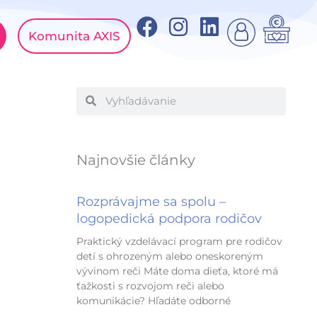
F
I
L
Komunita AXIS
a
n
i
c
s
n
e
t
k
Vyhľadať
Vyhľadať
b
a
e
o
g
d
o
r
i
Najnovšie články
k
a
n
m
Rozprávajme sa spolu –
logopedická podpora rodičov
Praktický vzdelávací program pre rodičov
detí s ohrozeným alebo oneskoreným
vývinom reči Máte doma dieťa, ktoré má
ťažkosti s rozvojom reči alebo
komunikácie? Hľadáte odborné