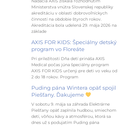
Nadácia AXIS získala rozhodnutím
Ministerstva vnútra Slovenskej republiky
akreditáciu v oblasti dobrovoľníckych
činností na obdobie štyroch rokov.
Akreditácia bola udelená 29. mája 2026 na
základe
AXIS FOR KIDS: Špeciálny detský
program vo Floreáte
Pri príležitosti Dňa detí prináša AXIS
Medical počas júna špeciálny program
AXIS FOR KIDS určený pre deti vo veku od
2 do 18 rokov. Program
Puding pána Wintera opäť spojil
Piešťany. Ďakujeme
V sobotu 9. mája sa záhrada Elektrárne
Piešťany opäť zaplnila hudbou, smiechom
detí, vôňou kávy a atmosférou, ktorá sa
dnes už s podujatím Puding pána