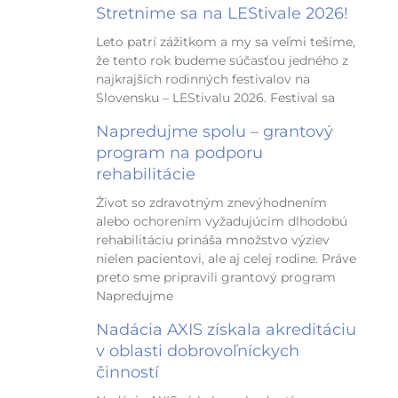
Stretnime sa na LEStivale 2026!
Leto patrí zážitkom a my sa veľmi tešíme,
že tento rok budeme súčasťou jedného z
najkrajších rodinných festivalov na
Slovensku – LEStivalu 2026. Festival sa
Napredujme spolu – grantový
program na podporu
rehabilitácie
Život so zdravotným znevýhodnením
alebo ochorením vyžadujúcim dlhodobú
rehabilitáciu prináša množstvo výziev
nielen pacientovi, ale aj celej rodine. Práve
preto sme pripravili grantový program
Napredujme
Nadácia AXIS získala akreditáciu
v oblasti dobrovoľníckych
činností