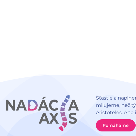
Šťastie a naplne
milujeme, než t
Aristoteles. A to
Pomáhame