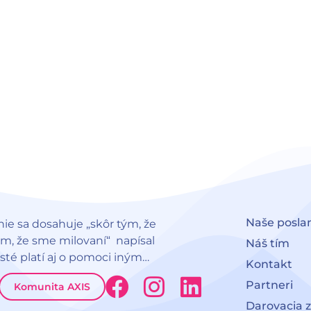
Naše posla
nie sa dosahuje „skôr tým, že
ým, že sme milovaní“ napísal
Náš tím
 isté platí aj o pomoci iným…
Kontakt
F
I
L
Partneri
Komunita AXIS
a
n
i
Darovacia 