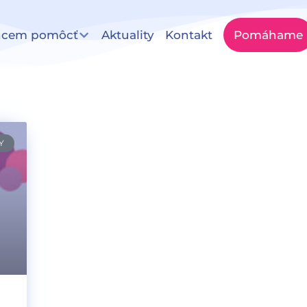
hcem pomôcť
Aktuality
Kontakt
Pomáhame
Y