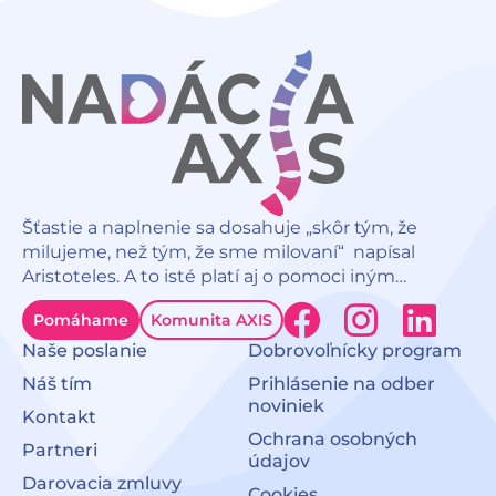
Šťastie a naplnenie sa dosahuje „skôr tým, že
milujeme, než tým, že sme milovaní“ napísal
Aristoteles. A to isté platí aj o pomoci iným…
F
I
L
Pomáhame
Komunita AXIS
a
n
i
Naše poslanie
Dobrovoľnícky program
c
s
n
Náš tím
Prihlásenie na odber
noviniek
Kontakt
e
t
k
Ochrana osobných
Partneri
b
a
e
údajov
Darovacia zmluvy
Cookies