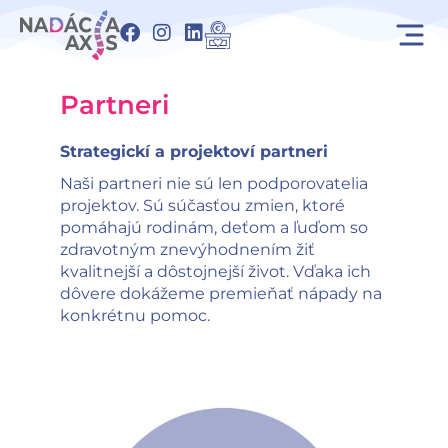
Preskočiť
F
I
L
na
a
n
i
obsah
c
s
n
e
t
k
Partneri
b
a
e
o
g
d
o
r
i
Strategickí a projektoví partneri
k
a
n
Naši partneri nie sú len podporovatelia
m
projektov. Sú súčasťou zmien, ktoré
pomáhajú rodinám, deťom a ľuďom so
zdravotným znevýhodnením žiť
kvalitnejší a dôstojnejší život. Vďaka ich
dôvere dokážeme premieňať nápady na
konkrétnu pomoc.