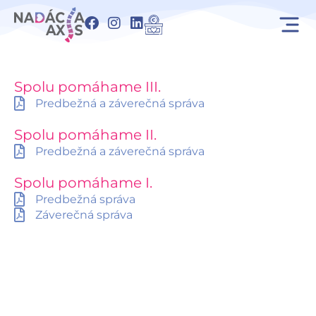
Preskočiť
F
I
L
na
a
n
i
obsah
c
s
n
e
t
k
b
a
e
Spolu pomáhame III.
o
g
d
Predbežná a záverečná správa
o
r
i
k
a
n
m
Spolu pomáhame II.
Predbežná a záverečná správa
Spolu pomáhame I.
Predbežná správa
Záverečná správa