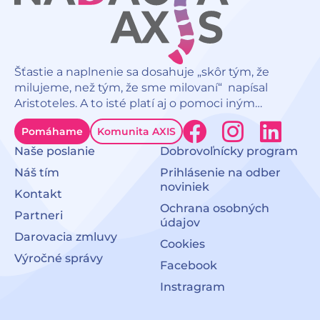
Šťastie a naplnenie sa dosahuje „skôr tým, že
milujeme, než tým, že sme milovaní“ napísal
Aristoteles. A to isté platí aj o pomoci iným…
F
I
L
Pomáhame
Komunita AXIS
a
n
i
Naše poslanie
Dobrovoľnícky program
c
s
n
Náš tím
Prihlásenie na odber
noviniek
Kontakt
e
t
k
Ochrana osobných
Partneri
b
a
e
údajov
Darovacia zmluvy
Cookies
o
g
d
Výročné správy
Facebook
o
r
i
Instragram
k
a
n