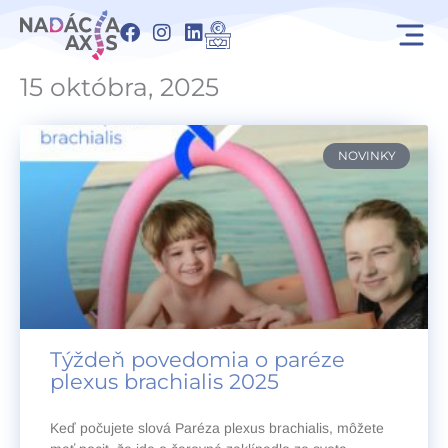
Preskočiť
F
I
L
na
a
n
i
obsah
c
s
n
15 októbra, 2025
e
t
k
b
a
e
o
g
d
o
r
i
NOVINKY
k
a
n
m
Týždeň povedomia o paréze
plexus brachialis 2025
Keď počujete slová Paréza plexus brachialis, môžete