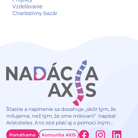
Vzdelávanie
Charitatívny bazár
Šťastie a naplnenie sa dosahuje „skôr tým, že
milujeme, než tým, že sme milovaní“ napísal
Aristoteles. A to isté platí aj o pomoci iným…
F
I
L
Pomáhame
Komunita AXIS