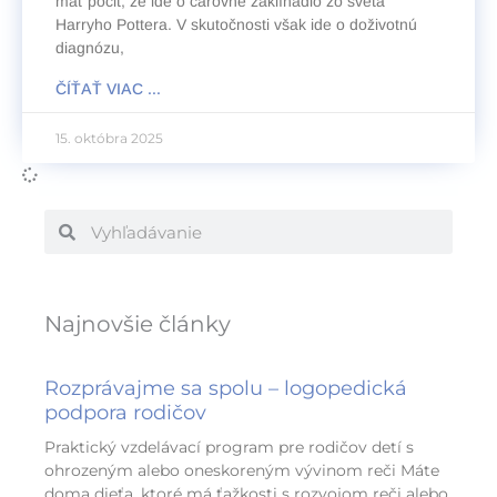
mať pocit, že ide o čarovné zaklínadlo zo sveta
Harryho Pottera. V skutočnosti však ide o doživotnú
diagnózu,
ČÍŤAŤ VIAC ...
15. októbra 2025
Vyhľadať
Vyhľadať
Najnovšie články
Rozprávajme sa spolu – logopedická
podpora rodičov
Praktický vzdelávací program pre rodičov detí s
ohrozeným alebo oneskoreným vývinom reči Máte
doma dieťa, ktoré má ťažkosti s rozvojom reči alebo