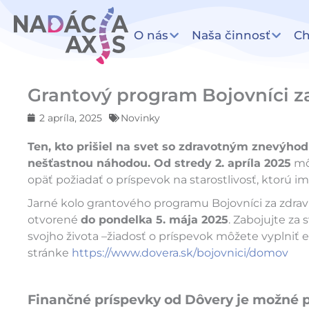
Preskočiť
na
O nás
Naša činnosť
C
obsah
Grantový program Bojovníci za
2 apríla, 2025
Novinky
Ten, kto prišiel na svet so zdravotným znevýhodn
nešťastnou náhodou. Od stredy 2. apríla 2025
mô
opäť požiadať o príspevok na starostlivosť, ktorú 
Jarné kolo grantového programu Bojovníci za zdravi
otvorené
do pondelka 5. mája 2025
. Zabojujte za 
svojho života –žiadosť o príspevok môžete vyplniť 
stránke
https://www.dovera.sk/bojovnici/domov
Finančné príspevky od Dôvery je možné p