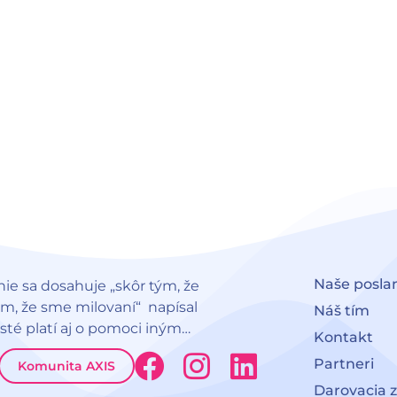
Naše posla
nie sa dosahuje „skôr tým, že
ým, že sme milovaní“ napísal
Náš tím
 isté platí aj o pomoci iným…
Kontakt
F
I
L
Partneri
Komunita AXIS
a
n
i
Darovacia 