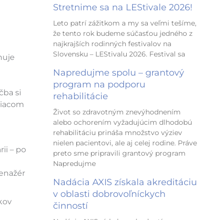
Stretnime sa na LEStivale 2026!
Leto patrí zážitkom a my sa veľmi tešíme,
že tento rok budeme súčasťou jedného z
najkrajších rodinných festivalov na
Slovensku – LEStivalu 2026. Festival sa
huje
Napredujme spolu – grantový
program na podporu
čba si
rehabilitácie
otiacom
Život so zdravotným znevýhodnením
alebo ochorením vyžadujúcim dlhodobú
rehabilitáciu prináša množstvo výziev
nielen pacientovi, ale aj celej rodine. Práve
ii – po
preto sme pripravili grantový program
Napredujme
renažér
Nadácia AXIS získala akreditáciu
v oblasti dobrovoľníckych
kov
činností