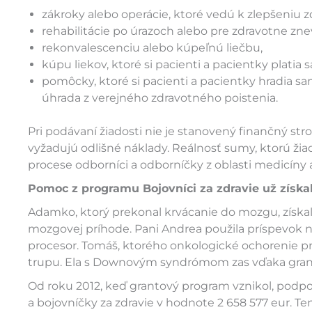
zákroky alebo operácie, ktoré vedú k zlepšeniu zd
rehabilitácie po úrazoch alebo pre zdravotne z
rekonvalescenciu alebo kúpeľnú liečbu,
kúpu liekov, ktoré si pacienti a pacientky platia 
pomôcky, ktoré si pacienti a pacientky hradia sa
úhrada z verejného zdravotného poistenia.
Pri podávaní žiadosti nie je stanovený finančný stro
vyžadujú odlišné náklady. Reálnosť sumy, ktorú žia
procese odborníci a odborníčky z oblasti medicíny 
Pomoc z programu Bojovníci za zdravie už získa
Adamko, ktorý prekonal krvácanie do mozgu, získal 
mozgovej príhode. Pani Andrea použila príspevok na 
procesor. Tomáš, ktorého onkologické ochorenie prip
trupu. Ela s Downovým syndrómom zas vďaka grant
Od roku 2012, keď grantový program vznikol, podpor
a bojovníčky za zdravie v hodnote 2 658 577 eur. Ten