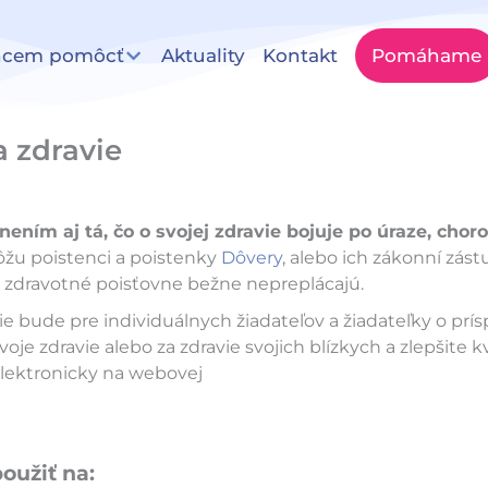
hcem pomôcť
Aktuality
Kontakt
Pomáhame
 zdravie
ením aj tá, čo o svojej zdravie bojuje po úraze, choro
žu poistenci a poistenky
Dôvery
, alebo ich zákonní zást
im zdravotné poisťovne bežne nepreplácajú.
e bude pre individuálnych žiadateľov a žiadateľky o prí
svoje zdravie alebo za zdravie svojich blízkych a zlepšite k
elektronicky na webovej
oužiť na: