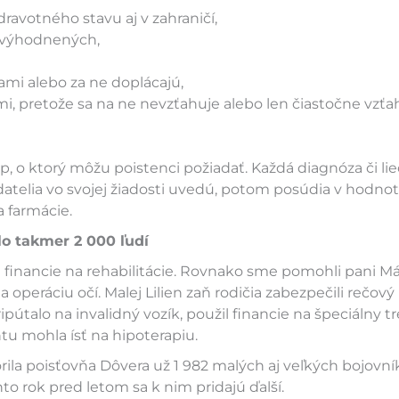
ravotného stavu aj v zahraničí,
nevýhodnených,
sami alebo za ne doplácajú,
mi, pretože sa na ne nevzťahuje alebo len čiastočne vzťa
p, o ktorý môžu poistenci požiadať. Každá diagnóza či lie
datelia vo svojej žiadosti uvedú, potom posúdia v hodn
a farmácie.
lo takmer 2 000 ľudí
financie na rehabilitácie. Rovnako sme pomohli pani Már
operáciu očí. Malej Lilien zaň rodičia zabezpečili rečový
útalo na invalidný vozík, použil financie na špeciálny t
u mohla ísť na hipoterapiu.
ila poisťovňa Dôvera už 1 982 malých aj veľkých bojovní
to rok pred letom sa k nim pridajú ďalší.