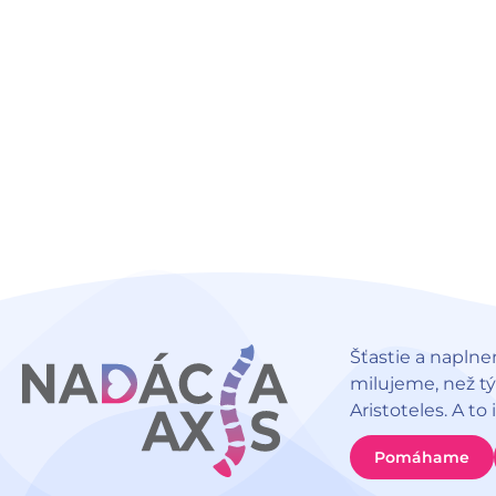
Šťastie a naplne
milujeme, než t
Aristoteles. A to
Pomáhame