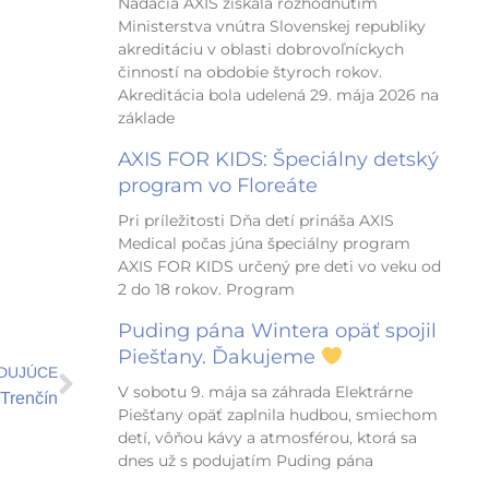
Nadácia AXIS získala rozhodnutím
Ministerstva vnútra Slovenskej republiky
akreditáciu v oblasti dobrovoľníckych
činností na obdobie štyroch rokov.
Akreditácia bola udelená 29. mája 2026 na
základe
AXIS FOR KIDS: Špeciálny detský
program vo Floreáte
Pri príležitosti Dňa detí prináša AXIS
Medical počas júna špeciálny program
AXIS FOR KIDS určený pre deti vo veku od
2 do 18 rokov. Program
Puding pána Wintera opäť spojil
Ďalšie
Piešťany. Ďakujeme
DUJÚCE
V sobotu 9. mája sa záhrada Elektrárne
 Trenčín
Piešťany opäť zaplnila hudbou, smiechom
detí, vôňou kávy a atmosférou, ktorá sa
dnes už s podujatím Puding pána