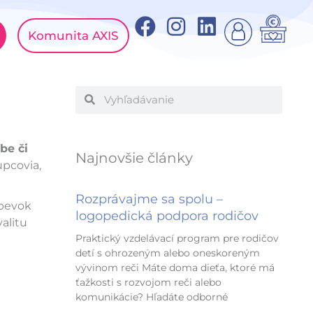
F
I
L
Komunita AXIS
a
n
i
c
s
n
e
t
k
Vyhľadať
Vyhľadať
b
a
e
o
g
d
o
r
i
be či
Najnovšie články
k
a
n
upcovia,
m
Rozprávajme sa spolu –
spevok
logopedická podpora rodičov
valitu
Praktický vzdelávací program pre rodičov
detí s ohrozeným alebo oneskoreným
vývinom reči Máte doma dieťa, ktoré má
ťažkosti s rozvojom reči alebo
komunikácie? Hľadáte odborné