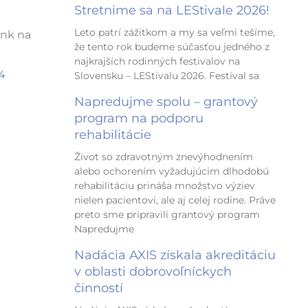
Stretnime sa na LEStivale 2026!
Leto patrí zážitkom a my sa veľmi tešíme,
ink na
že tento rok budeme súčasťou jedného z
najkrajších rodinných festivalov na
4
Slovensku – LEStivalu 2026. Festival sa
Napredujme spolu – grantový
program na podporu
rehabilitácie
Život so zdravotným znevýhodnením
alebo ochorením vyžadujúcim dlhodobú
rehabilitáciu prináša množstvo výziev
nielen pacientovi, ale aj celej rodine. Práve
preto sme pripravili grantový program
Napredujme
Nadácia AXIS získala akreditáciu
v oblasti dobrovoľníckych
činností