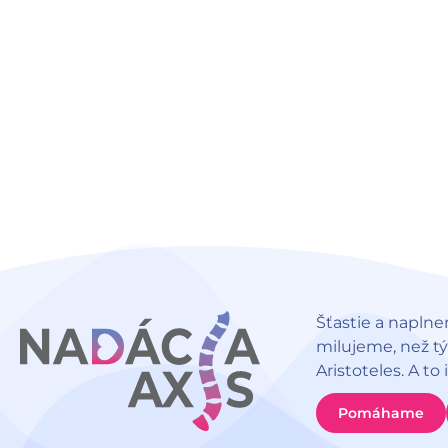
Šťastie a naplne
milujeme, než t
Aristoteles. A to
Pomáhame