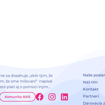
Naše posla
nie sa dosahuje „skôr tým, že
ým, že sme milovaní“ napísal
Náš tím
 isté platí aj o pomoci iným…
Kontakt
F
I
L
Partneri
Komunita AXIS
a
n
i
Darovacia 