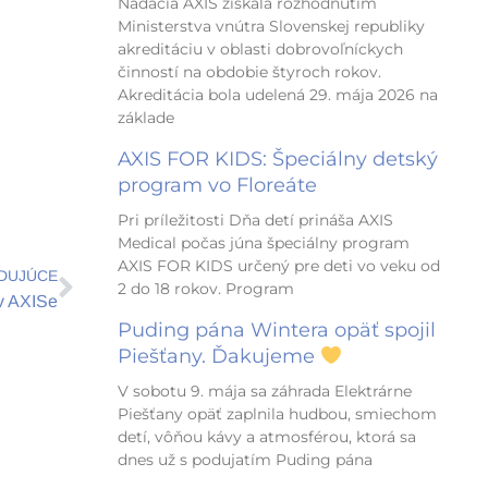
Nadácia AXIS získala rozhodnutím
Ministerstva vnútra Slovenskej republiky
akreditáciu v oblasti dobrovoľníckych
činností na obdobie štyroch rokov.
Akreditácia bola udelená 29. mája 2026 na
základe
AXIS FOR KIDS: Špeciálny detský
program vo Floreáte
Pri príležitosti Dňa detí prináša AXIS
Ďalšie
Medical počas júna špeciálny program
AXIS FOR KIDS určený pre deti vo veku od
DUJÚCE
2 do 18 rokov. Program
 v AXISe
Puding pána Wintera opäť spojil
Piešťany. Ďakujeme
V sobotu 9. mája sa záhrada Elektrárne
Piešťany opäť zaplnila hudbou, smiechom
detí, vôňou kávy a atmosférou, ktorá sa
dnes už s podujatím Puding pána