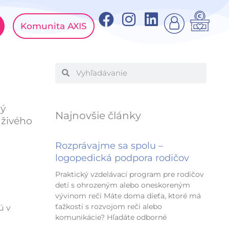
F
I
L
Komunita AXIS
a
n
i
c
s
n
e
t
k
Vyhľadať
Vyhľadať
b
a
e
o
g
d
o
r
i
rý
Najnovšie články
 živého
k
a
n
m
Rozprávajme sa spolu –
logopedická podpora rodičov
Praktický vzdelávací program pre rodičov
detí s ohrozeným alebo oneskoreným
vývinom reči Máte doma dieťa, ktoré má
ťažkosti s rozvojom reči alebo
ú v
komunikácie? Hľadáte odborné