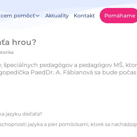
hcem pomôcť
Aktuality
Kontakt
Pomáhame
aťa hrou?
torika
, špeciálnych pedagógov a pedagógov MŠ, kto
logopedička PaedDr. A. Fábianová sa bude počas
na jazyku dieťaťa?
schopnosti jazyka a pier pomôckami, ktoré sa nachádzaj