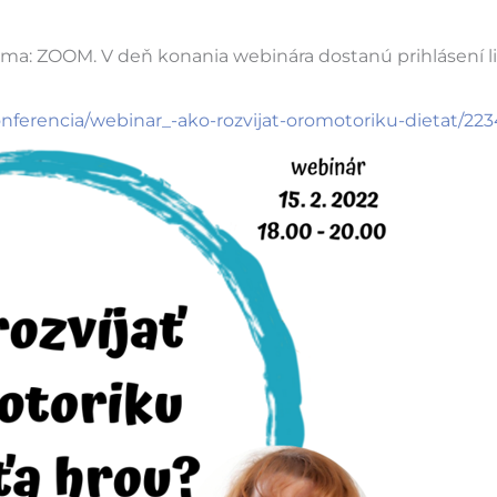
atforma: ZOOM. V deň konania webinára dostanú prihlásení l
onferencia/webinar_-ako-rozvijat-oromotoriku-dietat/223