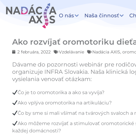
Preskočiť
na
O nás
Naša činnosť
C
obsah
Ako rozvíjať oromotoriku dieť
2 februára, 2022
Vzdelávanie
Nadácia AXIS
,
oromo
Dávame do pozornosti webinár pre rodičov
organizuje INFRA Slovakia. Naša klinická 
vysielania venovať otázkam:
Čo je to oromotorika a ako sa vyvíja?
Ako vplýva oromotorika na artikuláciu?
Čo by sme si mali všímať na tvárových svaloch a 
Ako môžeme rozvíjať a stimulovať oromotorické 
každej domácnosti?