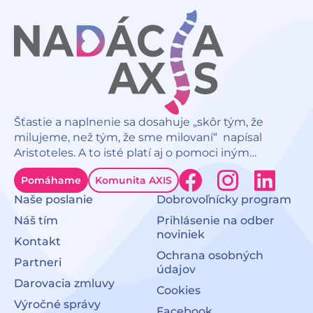
Šťastie a naplnenie sa dosahuje „skôr tým, že
milujeme, než tým, že sme milovaní“ napísal
Aristoteles. A to isté platí aj o pomoci iným…
F
I
L
Pomáhame
Komunita AXIS
a
n
i
Naše poslanie
Dobrovoľnícky program
c
s
n
Náš tím
Prihlásenie na odber
noviniek
Kontakt
e
t
k
Ochrana osobných
Partneri
b
a
e
údajov
Darovacia zmluvy
Cookies
o
g
d
Výročné správy
Facebook