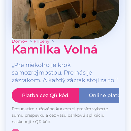
Domov
Príbehy
Kamilka Volná
„Pre niekoho je krok
samozrejmosťou. Pre nás je
zázrakom. A každý zázrak stojí za to.“
Platba cez QR kód
Online platba
Posunutím ružového kurzora si prosím vyberte
sumu príspevku a cez vašu bankovú aplikáciu
naskenujte QR kód.