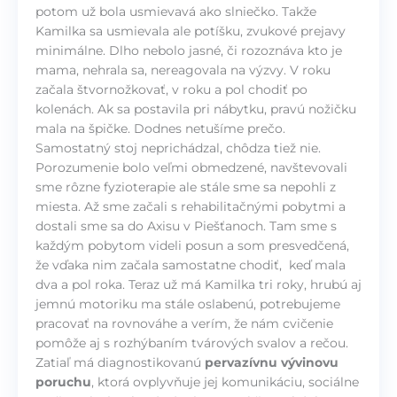
potom už bola usmievavá ako slniečko. Takže
Kamilka sa usmievala ale potíšku, zvukové prejavy
minimálne. Dlho nebolo jasné, či rozoznáva kto je
mama, nehrala sa, nereagovala na výzvy. V roku
začala štvornožkovať, v roku a pol chodiť po
kolenách. Ak sa postavila pri nábytku, pravú nožičku
mala na špičke. Dodnes netušíme prečo.
Samostatný stoj neprichádzal, chôdza tiež nie.
Porozumenie bolo veľmi obmedzené, navštevovali
sme rôzne fyzioterapie ale stále sme sa nepohli z
miesta. Až sme začali s rehabilitačnými pobytmi a
dostali sme sa do Axisu v Piešťanoch. Tam sme s
každým pobytom videli posun a som presvedčená,
že vďaka nim začala samostatne chodiť, keď mala
dva a pol roka. Teraz už má Kamilka tri roky, hrubú aj
jemnú motoriku ma stále oslabenú, potrebujeme
pracovať na rovnováhe a verím, že nám cvičenie
pomôže aj s rozhýbaním tvárových svalov a rečou.
Zatiaľ má diagnostikovanú
pervazívnu vývinovu
poruchu
, ktorá ovplyvňuje jej komunikáciu, sociálne