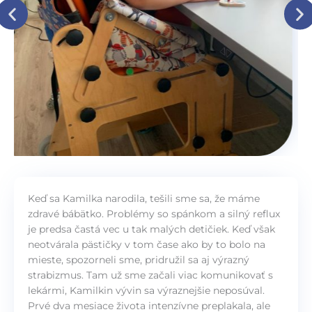
Keď sa Kamilka narodila, tešili sme sa, že máme
zdravé bábätko. Problémy so spánkom a silný reflux
je predsa častá vec u tak malých detičiek. Keď však
neotvárala pästičky v tom čase ako by to bolo na
mieste, spozorneli sme, pridružil sa aj výrazný
strabizmus. Tam už sme začali viac komunikovať s
lekármi, Kamilkin vývin sa výraznejšie neposúval.
Prvé dva mesiace života intenzívne preplakala, ale