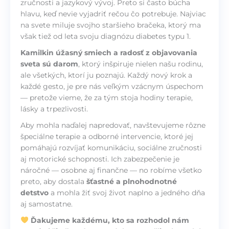
zručnosti a jazykový vývoj. Preto si často búcha
hlavu, keď nevie vyjadriť rečou čo potrebuje. Najviac
na svete miluje svojho staršieho bračeka, ktorý ma
však tiež od leta svoju diagnózu diabetes typu 1.
Kamilkin úžasný smiech a radosť z objavovania
sveta sú darom
, ktorý inšpiruje nielen našu rodinu,
ale všetkých, ktorí ju poznajú. Každý nový krok a
každé gesto, je pre nás veľkým vzácnym úspechom
— pretože vieme, že za tým stoja hodiny terapie,
lásky a trpezlivosti.
Aby mohla naďalej napredovať, navštevujeme rôzne
špeciálne terapie a odborné intervencie, ktoré jej
pomáhajú rozvíjať komunikáciu, sociálne zručnosti
aj motorické schopnosti. Ich zabezpečenie je
náročné — osobne aj finančne — no robíme všetko
preto, aby dostala
šťastné a plnohodnotné
detstvo
a mohla žiť svoj život naplno a jedného dňa
aj samostatne.
Ďakujeme každému, kto sa rozhodol nám