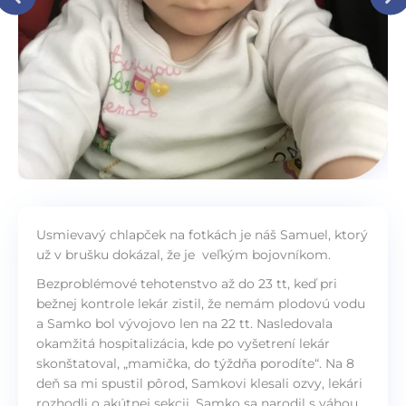
Usmievavý chlapček na fotkách je náš Samuel, ktorý
už v brušku dokázal, že je veľkým bojovníkom.
Bezproblémové tehotenstvo až do 23 tt, keď pri
bežnej kontrole lekár zistil, že nemám plodovú vodu
a Samko bol vývojovo len na 22 tt. Nasledovala
okamžitá hospitalizácia, kde po vyšetrení lekár
skonštatoval, „mamička, do týždňa porodíte“. Na 8
deň sa mi spustil pôrod, Samkovi klesali ozvy, lekári
rozhodli o akútnej sekcii. Samko sa narodil s váhou