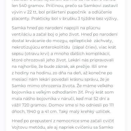
len 540 gramov. Príčinou, prečo sa Samkovi zastavil
vývin v 22 tt, bol priškrtení pupočník a odlúčenie
placenty. Prakticky bol v brušku 3 týždne bez výživy.
Samka hneď po narodení napojili na pľúcnu
ventiláciu a začal boj o jeho život. Hneď po narodení
dostal krvácanie do mozgu, epileptické záchvaty,
nekrotizujúcu enterokolitídu (zápal čriev), viac krát
sepsu (otravu krvi) a mnoho ďalších komplikácií,
ktoré ohrozovali jeho život. Lekári nás pripravovali
na najhoršie, že bude zázrak, ak prežije. Išli sme
z hodiny na hodinu, zo dňa na deň, až konečne po
mesiaci nám lekári povedali krásnu správu, že je
Samko mimo ohrozenia života. Že máme veľkého
bojovníka s veľkým odhodlaním žiť. Prvý krát som
mala nášho bojovníka v náručí, keď mal 52 dní a
vážil 720 gramov. Domov sme si ho odniesli po 111
dňoch, 1940 g a 41 cm. Taký malý krehký uzlíček.
Hneď po prepustení z nemocnice sme začali cvičiť
Vojtovu metódu, ale aj napriek cvičeniu sa Samko