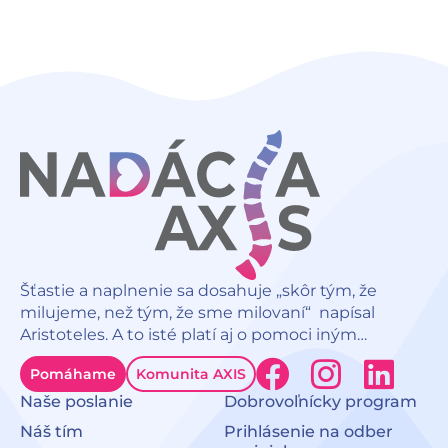
Šťastie a naplnenie sa dosahuje „skôr tým, že
milujeme, než tým, že sme milovaní“ napísal
Aristoteles. A to isté platí aj o pomoci iným…
F
I
L
Pomáhame
Komunita AXIS
a
n
i
Naše poslanie
Dobrovoľnícky program
c
s
n
Náš tím
Prihlásenie na odber