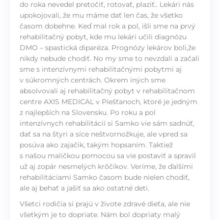
do roka nevedel pretočiť, rotovať, plaziť.. Lekári nás
upokojovali, že mu máme dať len čas, že všetko
časom dobehne. Keď mal rok a pol, išli sme na prvý
rehabilitačný pobyt, kde mu lekári učili diagnózu
DMO – spastická diparéza. Prognózy lekárov boli,že
nikdy nebude chodiť. No my sme to nevzdali a začali
sme s intenzívnymi rehabilitačnými pobytmi aj
v súkromných centrách. Okrem iných sme
absolvovali aj rehabilitačný pobyt v rehabilitačnom
centre AXIS MEDICAL v Piešťanoch, ktoré je jedným
z najlepších na Slovensku. Po roku a pol
intenzívnych rehabilitácií si Samko vie sám sadnúť,
dať sa na štyri a síce neštvornožkuje, ale vpred sa
posúva ako zajačik, takým hopsaním. Taktiež
s našou maličkou pomocou sa vie postaviť a spravil
už aj zopár nesmelých krôčikov. Veríme, že ďalšími
rehabilitáciami Samko časom bude nielen chodiť,
ale aj behať a jašiť sa ako ostatné deti.
Všetci rodičia si prajú v živote zdravé dieťa, ale nie
všetkým je to dopriate. Nám bol dopriaty malý